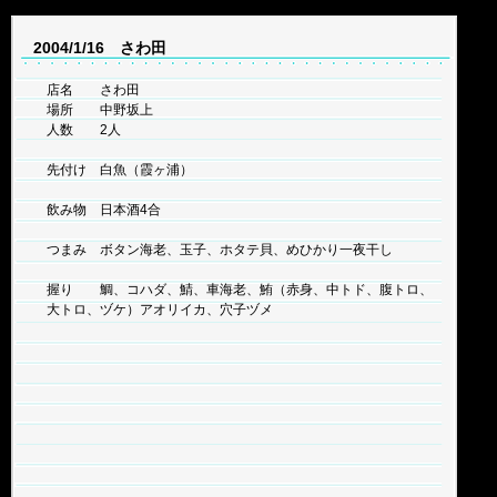
2004/1/16 さわ田
店名 さわ田
場所 中野坂上
人数 2人
先付け 白魚（霞ヶ浦）
飲み物 日本酒4合
つまみ ボタン海老、玉子、ホタテ貝、めひかり一夜干し
握り 鯛、コハダ、鯖、車海老、鮪（赤身、中トド、腹トロ、
大トロ、ヅケ）アオリイカ、穴子ヅメ