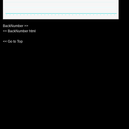
BackNumber >>
<< BackNumber html
<< Go to Top