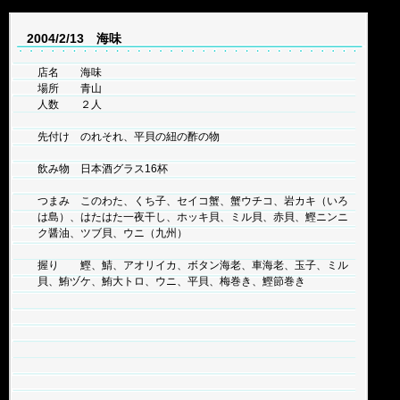
2004/2/13 海味
店名 海味
場所 青山
人数 ２人
先付け のれそれ、平貝の紐の酢の物
飲み物 日本酒グラス16杯
つまみ このわた、くち子、セイコ蟹、蟹ウチコ、岩カキ（いろ
は島）、はたはた一夜干し、ホッキ貝、ミル貝、赤貝、鰹ニンニ
ク醤油、ツブ貝、ウニ（九州）
握り 鰹、鯖、アオリイカ、ボタン海老、車海老、玉子、ミル
貝、鮪ヅケ、鮪大トロ、ウニ、平貝、梅巻き、鰹節巻き