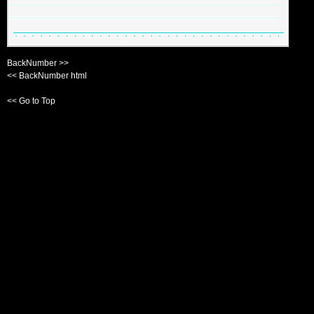
BackNumber >>
<< BackNumber html
<< Go to Top