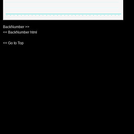
BackNumber >>
<< BackNumber html
<< Go to Top