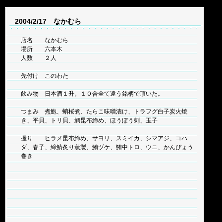
2004/2/17 なかむら
店名 なかむら
場所 六本木
人数 ２人
先付け このわた
飲み物 日本酒１升。１０合全て違う銘柄で頂いた。
つまみ 煮鮑、蛸桜煮、たらこ味噌漬け、トラフグ白子炭火焼
き、平貝、トリ貝、鯛昆布締め、ほうぼう刺、玉子
握り ヒラメ昆布締め、サヨリ、スミイカ、シマアジ、コハ
ダ、春子、締鯖炙り薫製、鮪ヅケ、鮪中トロ、ウニ、かんぴょう
巻き