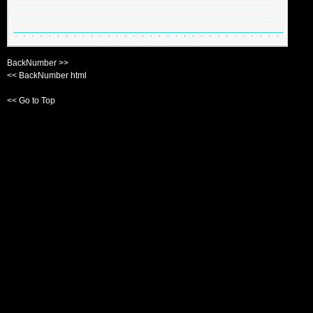
BackNumber >>
<< BackNumber html
<< Go to Top