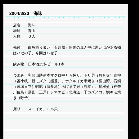
2004/3/23 海味
店名 海味
場所 青山
人数 ３人
先付け 白魚踊り喰い（石川県）魚体の真ん中に黒い点がある物
はハゼの子、今回はハゼ子
飲み物 日本酒25杯ビール1本
つまみ 和歌山勝浦本マグロ中とろ握り、トリ貝（観音寺）青柳
（苫小牧）新モズク（能登）、ホタルイカ串焼き（富山湾）石鯛
（茨城日立）蝦蛄（博多湾）あげまて貝（熊本）、蛸桜煮（神奈
川佐島）蒸鮑（三戸）シマエビ（北海道）干カズノコ、鯛キモ焼
き（呼子）
握り スミイカ、ミル貝