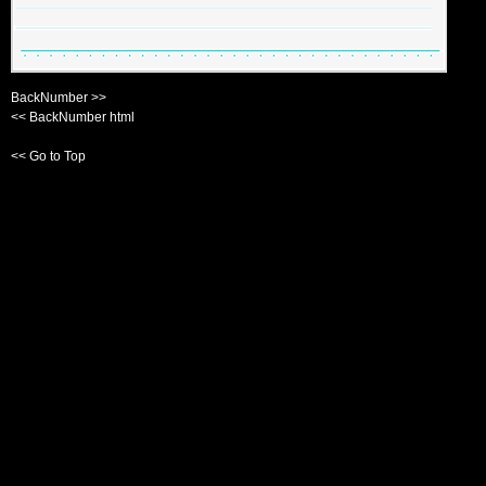
BackNumber >>
<< BackNumber html
<< Go to Top