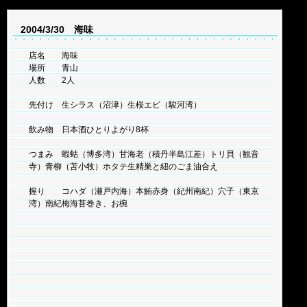
2004/3/30 海味
店名 海味
場所 青山
人数 2人
先付け 生シラス（沼津）生桜エビ（駿河湾）
飲み物 日本酒ひとりよがり8杯
つまみ 蝦蛄（博多湾）甘海老（積丹半島江差）トリ貝（観音
寺）青柳（苫小牧）ホタテ生精巣と紐のごま油合え
握り コハダ（瀬戸内海）本鮪赤身（紀州南紀）穴子（東京
湾）南紀梅海苔巻き、お椀