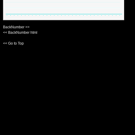
BackNumber >>
<< BackNumber html
<< Go to Top