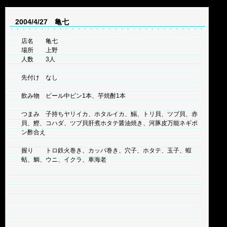
2004/4/27 亀七
店名 亀七
場所 上野
人数 3人
先付け なし
飲み物 ビール中ビン1本、芋焼酎1本
つまみ 子持ちヤリイカ、ホタルイカ、鰯、トリ貝、ツブ貝、赤
貝、鰹、コハダ、ツブ貝肝煮ホタテ醤油焼き、河豚皮万能ネギポ
ン酢合え
握り トロ鉄火巻き、カッパ巻き、穴子、ホタテ、玉子、蝦
蛄、鯛、ウニ、イクラ、車海老