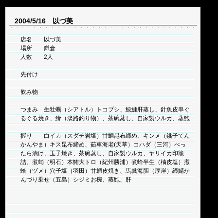
2004/5/16 以づ美
店名 以づ美
場所 鎌倉
人数 2人
先付け
飲み物
つまみ 生牡蠣（シアトル）トコブシ、鮟鱇肝蒸し、針魚皮串ぐ
るぐる焼き、鰺（淡路釣り物）、茶碗蒸し、自家製ウルカ、蒸鮑
握り 白イカ（スダチ岩塩）甘鯛昆布締め、キンメ（銚子てん
かんやま）キス昆布締め、茹車海老(天草）コハダ（三河）べっ
たら漬け、玉子焼き、茶碗蒸し、自家製ウルカ、ヤリイカ印籠
詰、煮蛸（明石）本鮪大トロ（紀州勝浦）煮蛤半生（柚皮塩）煮
蛤（ヅメ）穴子塩（羽田）甘鯛皮焼き、馬糞海胆（厚岸）締鯖か
んづり乗せ（五島）シジミお椀、蒸鮑、肝