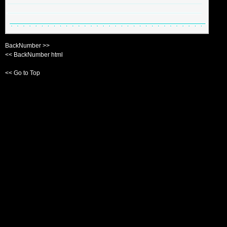
BackNumber >>
<< BackNumber html
<< Go to Top