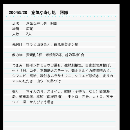
2004/5/20 意気な寿し処 阿部
店名 意気な寿し処 阿部
場所 広尾
人数 2人
先付け ワラビ山葵合え、白魚生姜ポン酢
飲み物 麦焼酎2杯、米焼酎2杯、越乃寒梅1合
つまみ 鰹ポン酢ミョウガ乗せ、生蛸刺柚塩、自家製薩摩揚げ、
生トリ貝、コチ、本鮪脳天ステーキ、茹ホタルイカ酢味噌合え、
シマエビ、煮蛤、殻付きムラサキウニ、シマエビ頭焼き、炙りカ
マスのたたき、山ウドの酢づけ
握り マイカの耳、スミイカ、蝦蛄（子持ち、なし）茹隈海
老、茹車海老、本鮪（南紀勝浦）、中トロ、赤身、大トロ、穴子
ツメ、塩、かんぴょう巻き