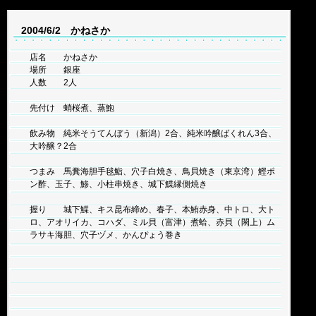
2004/6/2 かねさか
店名 かねさか
場所 銀座
人数 2人
先付け 蛸桜煮、蒸鮑
飲み物 純米そうてんぼう（新潟）2合、純米吟醸ばくれん3合、
大吟醸？2合
つまみ 馬糞海胆手毬鮨、穴子白焼き、鳥貝焼き（東京湾）鰹ポ
ン酢、玉子、鯵、小柱串焼き、城下鰈縁側焼き
握り 城下鰈、キス昆布締め、春子、本鮪赤身、中トロ、大ト
ロ、アオリイカ、コハダ、ミル貝（富津）煮蛤、赤貝（閖上）ム
ラサキ海胆、穴子ヅメ、かんぴょう巻き