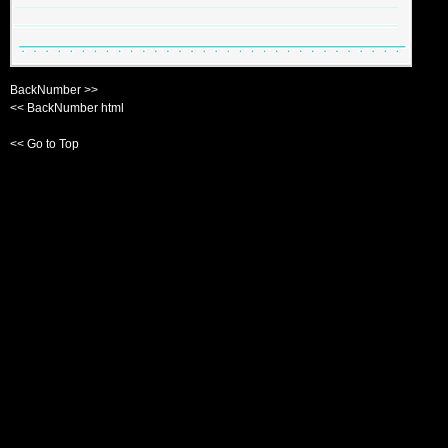
BackNumber >>
<< BackNumber html
<< Go to Top