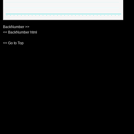
BackNumber >>
<< BackNumber html
<< Go to Top