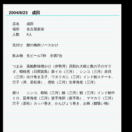
2004/8/23 成田
店名 成田
場所 名古屋新栄
人数 4人
先付け 鱧の梅肉ソースかけ
飲み物 生ビール7杯 冷酒7合
つまみ 蒸鮑酢味噌かけ（伊勢湾）貝割れ大根と数の子のサラ
ダ、蛸桜煮（日間賀島）新イカ（三河）、シンコ（三河）赤貝
（三河）出汁巻き玉子、ワタリガニ（三河）インド鮪ステーキ、
穴子（津、若松港）、煮蛤（三河）生車海老（三河）
握り シンコ、蝦蛄（三河）鯵（三河）鯖（三河）インド鮪中
トロ、茹車海老（三河）坂手海胆（坂手島）、ママカリ（三河）
穴子（若松）カッパ巻き、かんぴょう巻き、お椀（鱧吸い物）