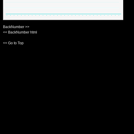
BackNumber >>
<< BackNumber html
<< Go to Top