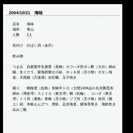
2004/10/21 海味
店名 海味
場所 青山
人数 2人
先付け 白ばい貝（金沢）
飲み物
つまみ 自家製半生唐墨（長崎）カワハギ肝ポン酢（大分）締め
鰯、生イクラ、紫海胆乗せ小鉢、ホッキ貝（苫小牧）ボタン海
老、天然鰻（宍道湖）生牡蠣、玉子焼き
握り 蛸桜煮（佐島）本鮪中トロ（大間140Kg)小丸河豚昆布
締め（博多湾）スミイカ（東京湾）鯛（松輪）、コハダ（東京
湾）トリ貝（鹿島）青柳（苫小牧）ツブ貝（苫小牧）赤貝（閖
上）紐、本鮪えんぴつ、煮蛤、足赤海老、鰻海苔巻き、海鮮炊き
込みご飯