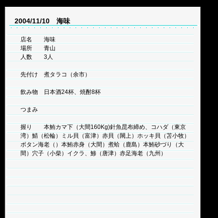
2004/11/10 海味
店名 海味
場所 青山
人数 3人
先付け 煮タラコ（余市）
飲み物 日本酒24杯、焼酎8杯
つまみ
握り 本鮪カマ下（大間160Kg)針魚昆布締め、コハダ（東京
湾）鯖（松輪）ミル貝（富津）赤貝（閖上）ホッキ貝（苫小牧）
ボタン海老（）本鮪赤身（大間）煮蛤（鹿島）本鮪砂づり（大
間）穴子（小柴）イクラ、鯵（唐津）赤足海老（九州）