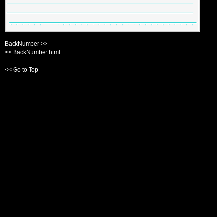
BackNumber >>
<< BackNumber html
<< Go to Top