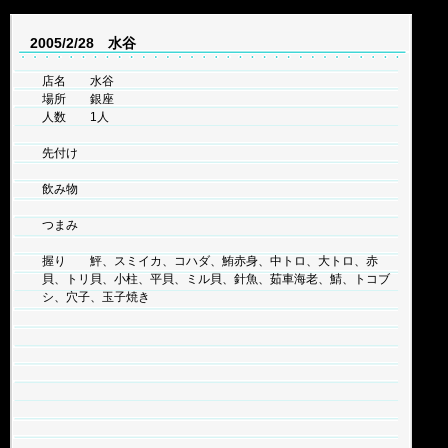
2005/2/28 水谷
店名 水谷
場所 銀座
人数 1人
先付け
飲み物
つまみ
握り 鮃、スミイカ、コハダ、鮪赤身、中トロ、大トロ、赤
貝、トリ貝、小柱、平貝、ミル貝、針魚、茹車海老、鯖、トコブ
シ、穴子、玉子焼き