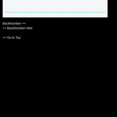
BackNumber >>
<< BackNumber html
<< Go to Top