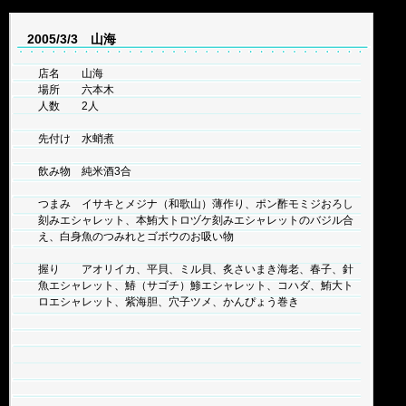
2005/3/3 山海
店名 山海
場所 六本木
人数 2人
先付け 水蛸煮
飲み物 純米酒3合
つまみ イサキとメジナ（和歌山）薄作り、ポン酢モミジおろし
刻みエシャレット、本鮪大トロヅケ刻みエシャレットのバジル合
え、白身魚のつみれとゴボウのお吸い物
握り アオリイカ、平貝、ミル貝、炙さいまき海老、春子、針
魚エシャレット、鰆（サゴチ）鯵エシャレット、コハダ、鮪大ト
ロエシャレット、紫海胆、穴子ツメ、かんぴょう巻き