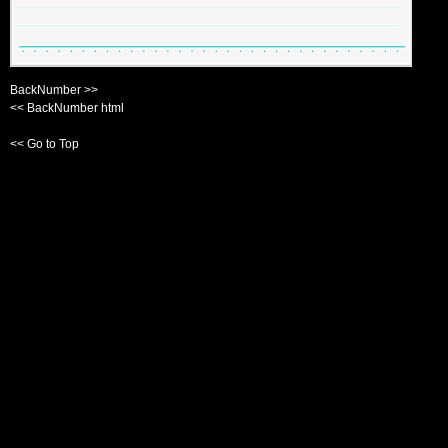
BackNumber >>
<< BackNumber html
<< Go to Top