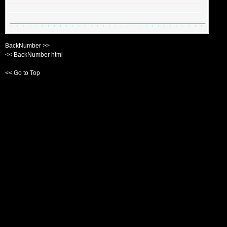
BackNumber >>
<< BackNumber html
<< Go to Top