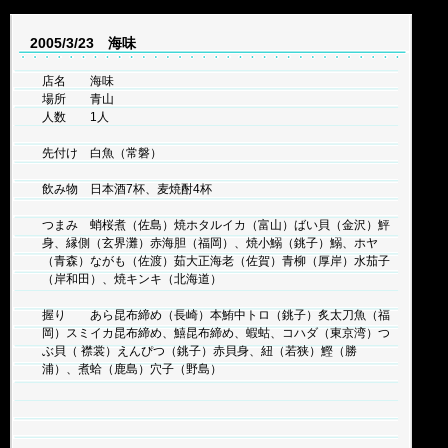
2005/3/23 海味
店名 海味
場所 青山
人数 1人
先付け 白魚（常磐）
飲み物 日本酒7杯、麦焼酎4杯
つまみ 蛸桜煮（佐島）焼ホタルイカ（富山）ばい貝（金沢）鮃
身、縁側（玄界灘）赤海胆（福岡）、焼小鰯（銚子）鰯、ホヤ
（青森）ながも（佐渡）茹大正海老（佐賀）青柳（厚岸）水茄子
（岸和田）、焼キンキ（北海道）
握り あら昆布締め（長崎）本鮪中トロ（銚子）炙太刀魚（福
岡）スミイカ昆布締め、鱚昆布締め、蝦蛄、コハダ（東京湾）つ
ぶ貝（ 襟裳）えんぴつ（銚子）赤貝身、紐（若狭）鰹（勝
浦）、煮蛤（鹿島）穴子（野島）