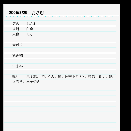
2005/3/29 おさむ
店名 おさむ
場所 白金
人数 1人
先付け
飲み物
つまみ
握り 真子鰈、ヤリイカ、鰤、鮪中トロＸ2、鳥貝、春子、鉄
火巻き、玉子焼き