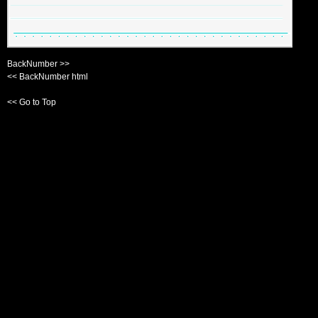
BackNumber >>
<< BackNumber html
<< Go to Top