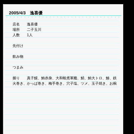
2005/4/3 逸喜優
店名 逸喜優
場所 二子玉川
人数 1人
先付け
飲み物
つまみ
握り 真子鰈、鮪赤身、大和蜆煮軍艦、鯖、鮪大トロ、鯵、鉄
火巻き、かっぱ巻き、梅手巻き、穴子塩、ツメ、玉子焼き、お椀