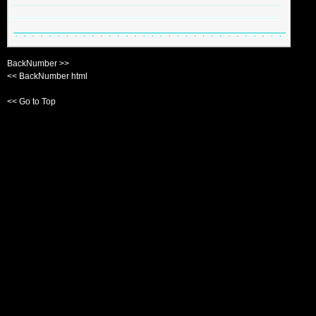
BackNumber >>
<< BackNumber html
<< Go to Top