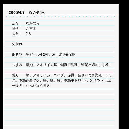
2005/4/7 なかむら
店名 なかむら
場所 六本木
人数 2人
先付け
飲み物 生ビール小2杯、麦、米焼酎9杯
つまみ 蒸鮑、アオリイカ耳、蛸真空調理、鱚昆布締め、小柱
握り 鯛、アオリイカ、コハダ、赤貝、茹さいまき海老、トリ
貝、本鮪赤身ヅケ、鮃、鰊、鯵、本鮪中トロｘ2、穴子ツメ、玉
子焼き、かんぴょう巻き