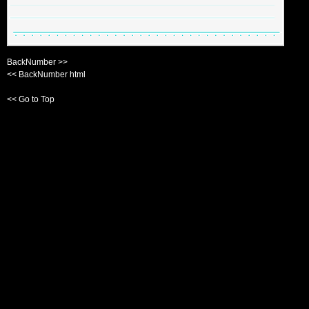
BackNumber >>
<< BackNumber html
<< Go to Top