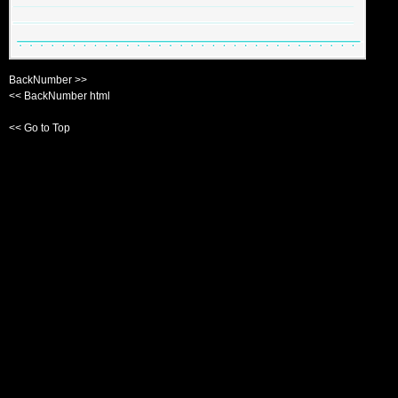
BackNumber >>
<< BackNumber html
<< Go to Top