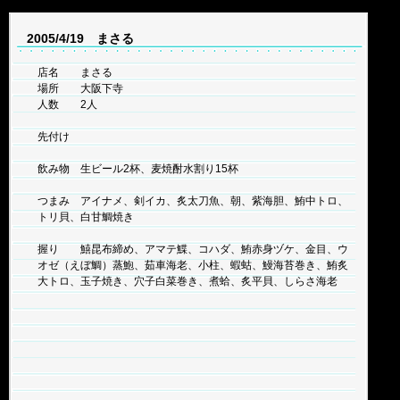
2005/4/19 まさる
店名 まさる
場所 大阪下寺
人数 2人
先付け
飲み物 生ビール2杯、麦焼酎水割り15杯
つまみ アイナメ、剣イカ、炙太刀魚、朝、紫海胆、鮪中トロ、
トリ貝、白甘鯛焼き
握り 鱚昆布締め、アマテ鰈、コハダ、鮪赤身ヅケ、金目、ウ
オゼ（えぼ鯛）蒸鮑、茹車海老、小柱、蝦蛄、鰻海苔巻き、鮪炙
大トロ、玉子焼き、穴子白菜巻き、煮蛤、炙平貝、しらさ海老