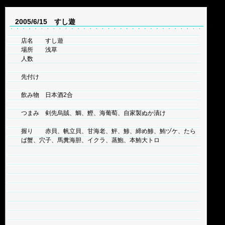
2005/6/15 すし遊
店名 すし遊
場所 浅草
人数
先付け
飲み物 日本酒2合
つまみ 剣先烏賊、鯛、鰹、海葡萄、自家製ぬか漬け
握り 赤貝、帆立貝、甘海老、鮃、鯵、締め鯵、鮪ヅケ、たら
ば蟹、穴子、馬糞海胆、イクラ、蒸鮑、本鮪大トロ