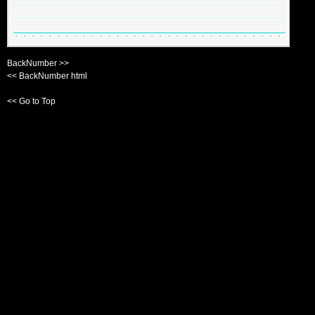
BackNumber >>
<< BackNumber html
<< Go to Top