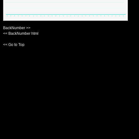
BackNumber >>
<< BackNumber html
<< Go to Top