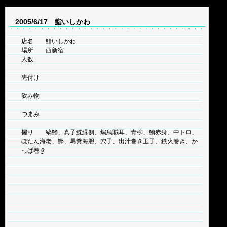
2005/6/17 鮨いしかわ
店名 鮨いしかわ
場所 西新宿
人数
先付け
飲み物
つまみ
握り 縞鯵、真子鰈縁側、煽烏賊耳、青柳、鮪赤身、中トロ、
ぼたん海老、鰹、馬糞海胆、穴子、出汁巻き玉子、鉄火巻き、か
っぱ巻き