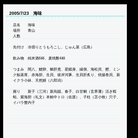
2005/7/23 海味
店名 海味
場所 青山
人数
先付け 冷擂りとうもろこし、じゅん菜（広島）
飲み物 純米酒6杯、麦焼酎4杯
つまみ 間八、鱧卵、鯛肝煮、星鰈身、縁側、海松貝、鰹、ミン
ク鯨蒸胃、赤海胆、生貝、彼岸河豚、生貝肝炙り、焼揚巻貝、新
イクラ小鉢、天然鰻（八郎潟）
握り 新子（三河）新烏賊、春子、白甘鯛（玄界灘）活き蝦
蛄、紫海胆（礼文）本鮪中トロ（佐渡）、子柱（苫小牧）穴子、
イバラ蟹内子