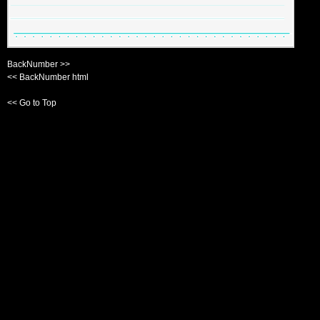
BackNumber >>
<< BackNumber html
<< Go to Top