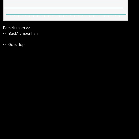
BackNumber >>
<< BackNumber html
<< Go to Top