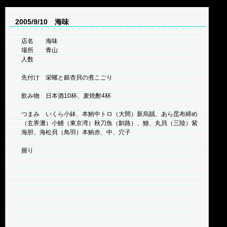
2005/9/10 海味
店名 海味
場所 青山
人数
先付け 栄螺と銀杏貝の煮こごり
飲み物 日本酒10杯、麦焼酎4杯
つまみ いくら小鉢、本鮪中トロ（大間）新烏賊、あら昆布締め
（玄界灘）小鰭（東京湾）秋刀魚（釧路）、鯵、丸貝（三陸）紫
海胆、海松貝（鳥羽）本鮪赤、中、穴子
握り