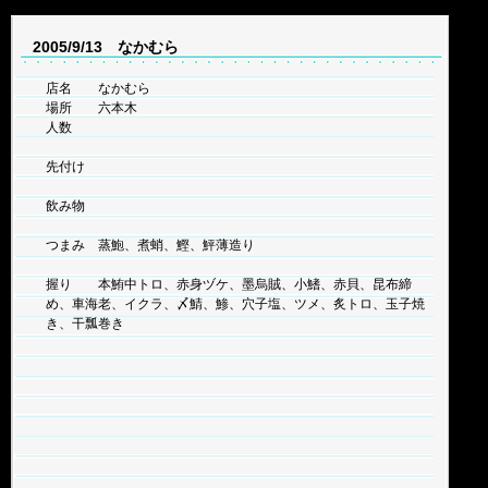
2005/9/13 なかむら
店名 なかむら
場所 六本木
人数
先付け
飲み物
つまみ 蒸鮑、煮蛸、鰹、鮃薄造り
握り 本鮪中トロ、赤身ヅケ、墨烏賊、小鰭、赤貝、昆布締
め、車海老、イクラ、〆鯖、鯵、穴子塩、ツメ、炙トロ、玉子焼
き、干瓢巻き