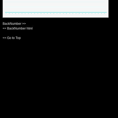
BackNumber >>
<< BackNumber html
<< Go to Top