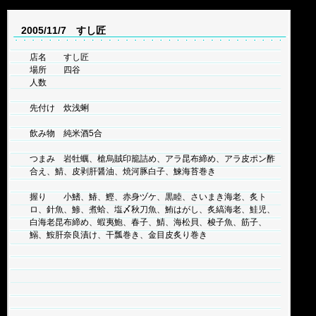
2005/11/7 すし匠
店名 すし匠
場所 四谷
人数
先付け 炊浅蜊
飲み物 純米酒5合
つまみ 岩牡蠣、槍烏賊印籠詰め、アラ昆布締め、アラ皮ポン酢
合え、鯖、皮剥肝醤油、焼河豚白子、鰊海苔巻き
握り 小鰭、鰆、鰹、赤身ヅケ、黒睦、さいまき海老、炙ト
ロ、針魚、鯵、煮蛤、塩〆秋刀魚、鮪はがし、炙縞海老、鮭児、
白海老昆布締め、蝦夷鮑、春子、鯖、海松貝、梭子魚、筋子、
鰯、鮟肝奈良漬け、干瓢巻き、金目皮炙り巻き