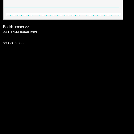
BackNumber >>
<< BackNumber html
<< Go to Top