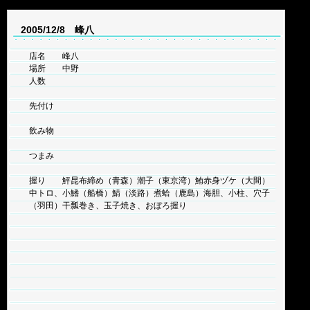
2005/12/8 峰八
店名 峰八
場所 中野
人数
先付け
飲み物
つまみ
握り 鮃昆布締め（青森）潮子（東京湾）鮪赤身ヅケ（大間）
中トロ、小鰭（船橋）鯖（淡路）煮蛤（鹿島）海胆、小柱、穴子
（羽田）干瓢巻き、玉子焼き、おぼろ握り