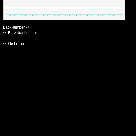
BackNumber >>
<< BackNumber html
<< Go to Top