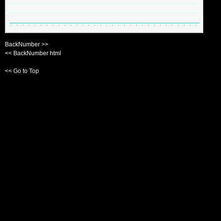
BackNumber >>
<< BackNumber html
<< Go to Top