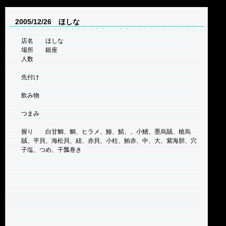
2005/12/26 ほしな
店名 ほしな
場所 銀座
人数
先付け
飲み物
つまみ
握り 白甘鯛、鯛、ヒラメ、鯵、鯖、、小鰭、墨烏賊、槍烏
賊、平貝、海松貝、紐、赤貝、小柱、鮪赤、中、大、紫海胆、穴
子塩、つめ、干瓢巻き