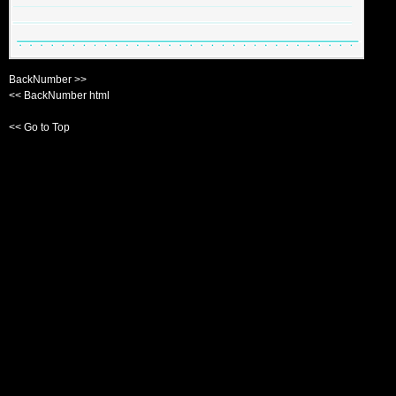
BackNumber >>
<< BackNumber html
<< Go to Top