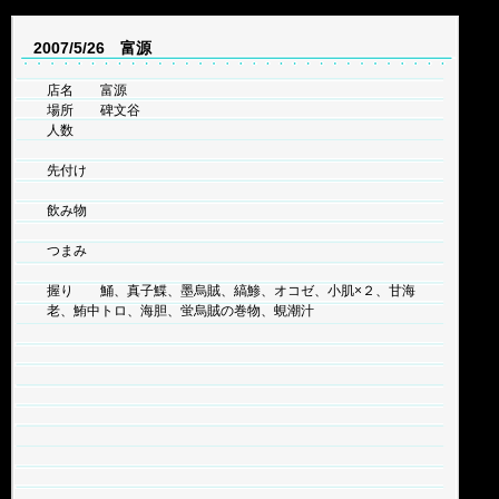
2007/5/26 富源
店名 富源
場所 碑文谷
人数
先付け
飲み物
つまみ
握り 鯒、真子鰈、墨烏賊、縞鯵、オコゼ、小肌×２、甘海
老、鮪中トロ、海胆、蛍烏賊の巻物、蜆潮汁