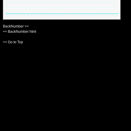
BackNumber >>
<< BackNumber html
<< Go to Top