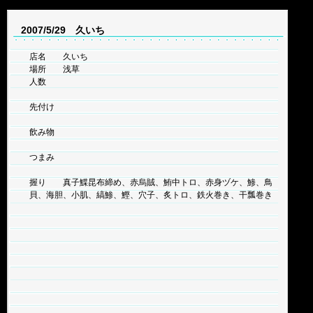
2007/5/29 久いち
店名 久いち
場所 浅草
人数
先付け
飲み物
つまみ
握り 真子鰈昆布締め、赤烏賊、鮪中トロ、赤身ヅケ、鯵、鳥
貝、海胆、小肌、縞鯵、鰹、穴子、炙トロ、鉄火巻き、干瓢巻き