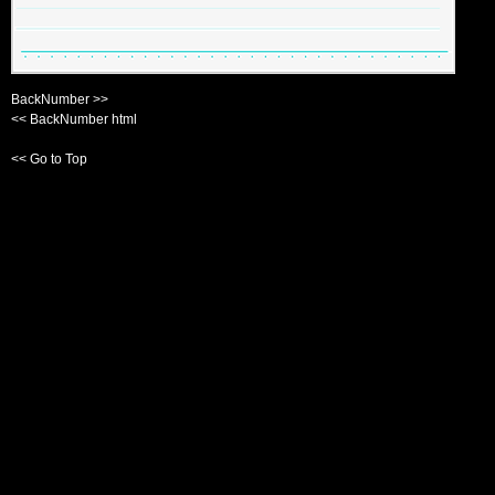
BackNumber >>
<< BackNumber html
<< Go to Top