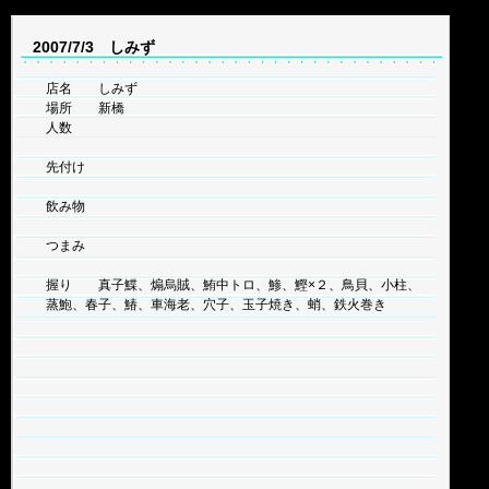
2007/7/3 しみず
店名 しみず
場所 新橋
人数
先付け
飲み物
つまみ
握り 真子鰈、煽烏賊、鮪中トロ、鯵、鰹×２、鳥貝、小柱、
蒸鮑、春子、鰆、車海老、穴子、玉子焼き、蛸、鉄火巻き