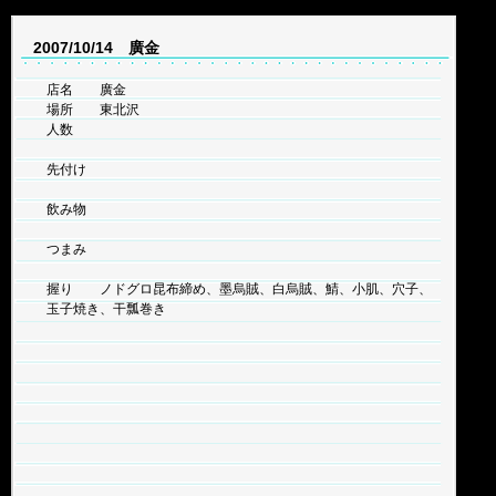
2007/10/14 廣金
店名 廣金
場所 東北沢
人数
先付け
飲み物
つまみ
握り ノドグロ昆布締め、墨烏賊、白烏賊、鯖、小肌、穴子、
玉子焼き、干瓢巻き