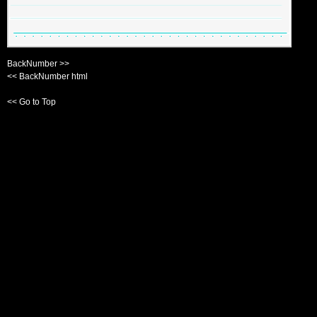
BackNumber >>
<< BackNumber html
<< Go to Top