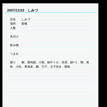
2007/11/22 しみづ
店名 しみづ
場所 新橋
人数
先付け
飲み物
つまみ
握り 鯛、墨烏賊、小肌、鮪中トロ、赤貝、鯖×２、蛸、煮
蛤、小柱、車海老、鰤、穴子、玉子焼き、蝦蛄