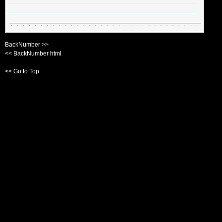
BackNumber >>
<< BackNumber html
<< Go to Top