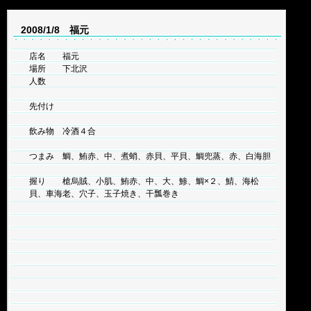
2008/1/8 福元
店名 福元
場所 下北沢
人数
先付け
飲み物 冷酒４合
つまみ 鯛、鮪赤、中、煮蛸、赤貝、平貝、鯛兜蒸、赤、白海胆
握り 槍烏賊、小肌、鮪赤、中、大、鯵、鯛×２、鯖、海松
貝、車海老、穴子、玉子焼き、干瓢巻き