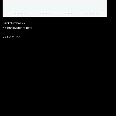
BackNumber >>
<< BackNumber html
<< Go to Top