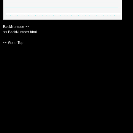
BackNumber >>
<< BackNumber html
<< Go to Top