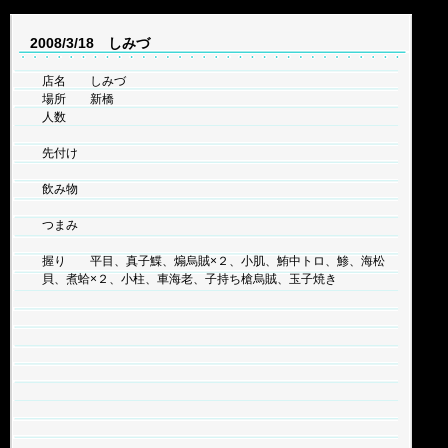
2008/3/18 しみづ
店名 しみづ
場所 新橋
人数
先付け
飲み物
つまみ
握り 平目、真子鰈、煽烏賊×２、小肌、鮪中トロ、鯵、海松
貝、煮蛤×２、小柱、車海老、子持ち槍烏賊、玉子焼き