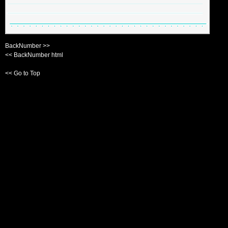
BackNumber >>
<< BackNumber html
<< Go to Top