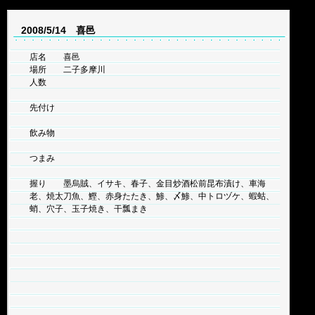
2008/5/14 喜邑
店名 喜邑
場所 二子多摩川
人数
先付け
飲み物
つまみ
握り 墨烏賊、イサキ、春子、金目炒酒松前昆布漬け、車海
老、焼太刀魚、鰹、赤身たたき、鯵、〆鯵、中トロヅケ、蝦蛄、
蛸、穴子、玉子焼き、干瓢まき