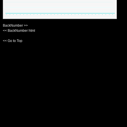
BackNumber >>
<< BackNumber html
<< Go to Top