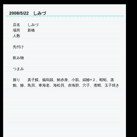
2008/5/22 しみづ
店名 しみづ
場所 新橋
人数
先付け
飲み物
つまみ
握り 真子鰈、煽烏賊、鮪赤身、小肌、縞鯵×２、蝦蛄、蒸
鮑、鯵、鳥貝、車海老、海松貝、赤海胆、穴子、煮蛸、玉子焼き