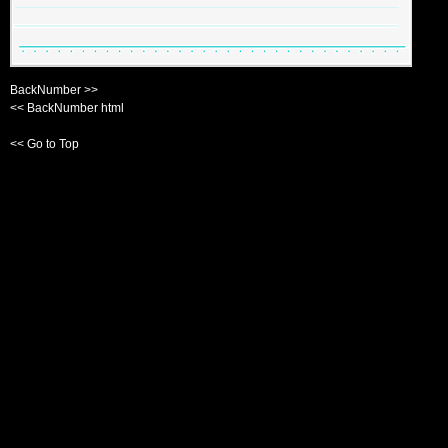
BackNumber >>
<< BackNumber html
<< Go to Top