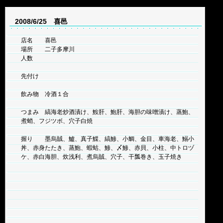
2008/6/25 喜邑
店名 喜邑
場所 二子多摩川
人数
先付け
飲み物 冷酒１合
つまみ 縞海老炒酒漬け、鮟肝、鮑肝、海胆の味噌漬け、蒸鮑、
煮蛸、フジツボ、穴子白焼
握り 墨烏賊、鱸、真子鰈、縞鯵、小鯛、金目、車海老、鰯小
丼、赤身たたき、蒸鮑、蝦蛄、鯵、〆鯵、赤貝、小柱、中トロヅ
ケ、赤白海胆、炊浅利、煮烏賊、穴子、干瓢巻き、玉子焼き