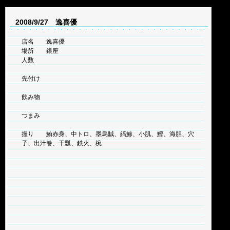
2008/9/27 逸喜優
店名 逸喜優
場所 銀座
人数
先付け
飲み物
つまみ
握り 鮪赤身、中トロ、墨烏賊、縞鯵、小肌、鰹、海胆、穴
子、出汁巻、干瓢、鉄火、椀