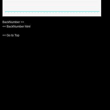
BackNumber >>
<< BackNumber html
<< Go to Top