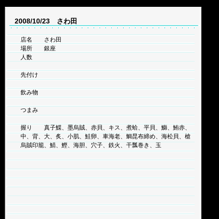
2008/10/23 さわ田
店名 さわ田
場所 銀座
人数
先付け
飲み物
つまみ
握り 真子鰈、墨烏賊、赤貝、キス、煮蛤、平貝、鰤、鮪赤、
中、背、大、炙、小肌、鮭卵、車海老、鯛昆布締め、海松貝、槍
烏賊印籠、鯖、鰹、海胆、穴子、鉄火、干瓢巻き、玉