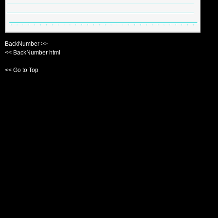
BackNumber >>
<< BackNumber html
<< Go to Top