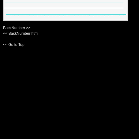
BackNumber >>
<< BackNumber html
<< Go to Top