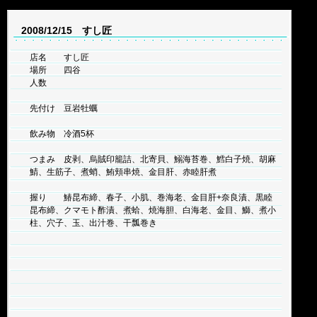
2008/12/15 すし匠
店名 すし匠
場所 四谷
人数
先付け 豆岩牡蠣
飲み物 冷酒5杯
つまみ 皮剥、烏賊印籠詰、北寄貝、鰯海苔巻、鱈白子焼、胡麻
鯖、生筋子、煮蛸、鮪頬串焼、金目肝、赤睦肝煮
握り 鰆昆布締、春子、小肌、巻海老、金目肝+奈良漬、黒睦
昆布締、クマモト酢漬、煮蛤、焼海胆、白海老、金目、鰤、煮小
柱、穴子、玉、出汁巻、干瓢巻き