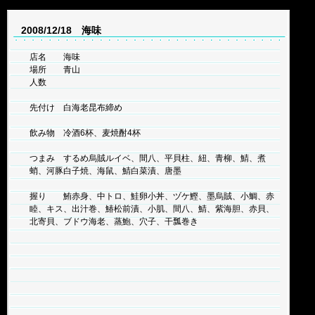
2008/12/18 海味
店名 海味
場所 青山
人数
先付け 白海老昆布締め
飲み物 冷酒6杯、麦焼酎4杯
つまみ するめ烏賊ルイベ、間八、平貝柱、紐、青柳、鯖、煮
蛸、河豚白子焼、海鼠、鯖白菜漬、唐墨
握り 鮪赤身、中トロ、鮭卵小丼、ヅケ鰹、墨烏賊、小鯛、赤
睦、キス、出汁巻、鰆松前漬、小肌、間八、鯖、紫海胆、赤貝、
北寄貝、ブドウ海老、蒸鮑、穴子、干瓢巻き