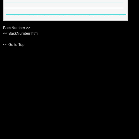
BackNumber >>
<< BackNumber html
<< Go to Top