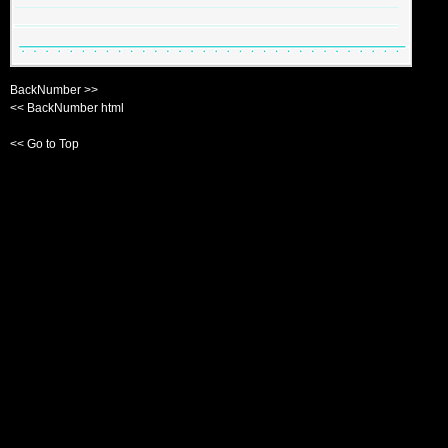
BackNumber >>
<< BackNumber html
<< Go to Top