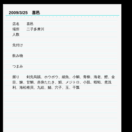
2009/3/25 喜邑
店名 喜邑
場所 二子多摩川
人数
先付け
飲み物
つまみ
握り 剣先烏賊、ホウボウ、細魚、小鯛、青柳、海老、鰹、金
目、鰊、甘鯛、赤身たたき、鯖、メジトロ、小肌、蝦蛄、煮浅
利、海松稚貝、九絵、鯒、穴子、玉、干瓢