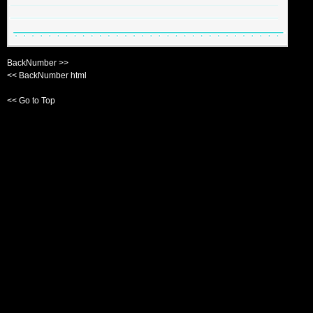
BackNumber >>
<< BackNumber html
<< Go to Top