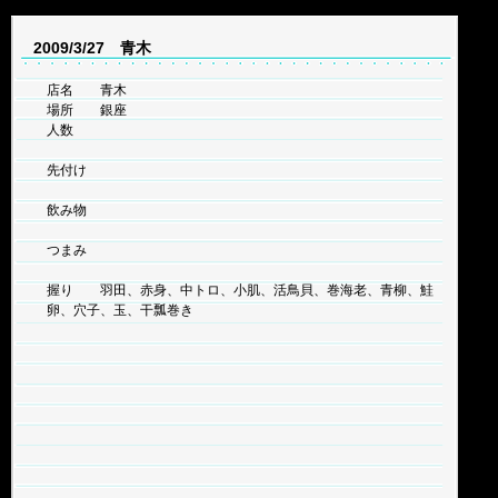
2009/3/27 青木
店名 青木
場所 銀座
人数
先付け
飲み物
つまみ
握り 羽田、赤身、中トロ、小肌、活鳥貝、巻海老、青柳、鮭
卵、穴子、玉、干瓢巻き