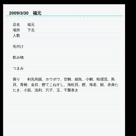
2009/3/30 福元
店名 福元
場所 下北
人数
先付け
飲み物
つまみ
握り 剣先烏賊、ホウボウ、甘鯛、細魚、小鯛、蛤擂流、鳥
貝、青柳、金目、鰹てこねすし、海松貝、鰹、海老、鯖、赤身た
たき、小肌、浅利、穴子、玉、干瓢巻き