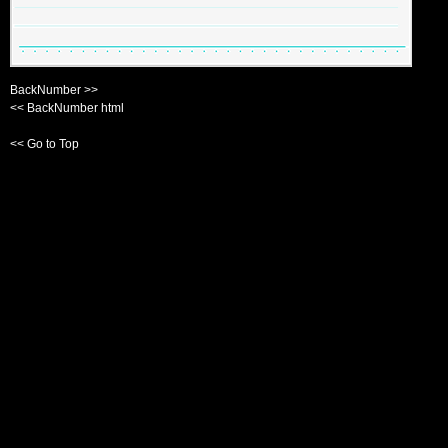
BackNumber >>
<< BackNumber html
<< Go to Top