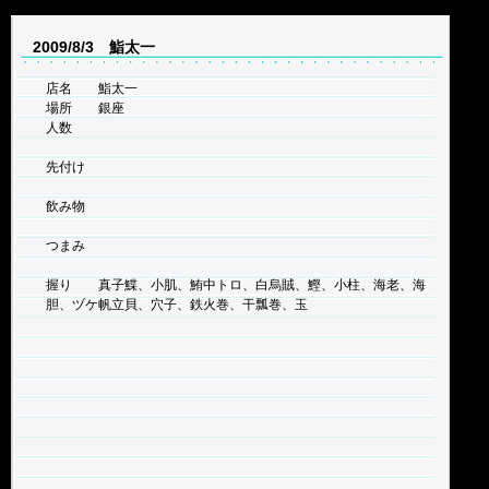
2009/8/3 鮨太一
店名 鮨太一
場所 銀座
人数
先付け
飲み物
つまみ
握り 真子鰈、小肌、鮪中トロ、白烏賊、鰹、小柱、海老、海
胆、ヅケ帆立貝、穴子、鉄火巻、干瓢巻、玉