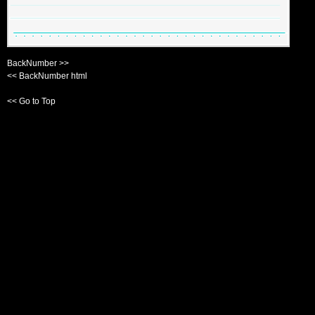
BackNumber >>
<< BackNumber html
<< Go to Top