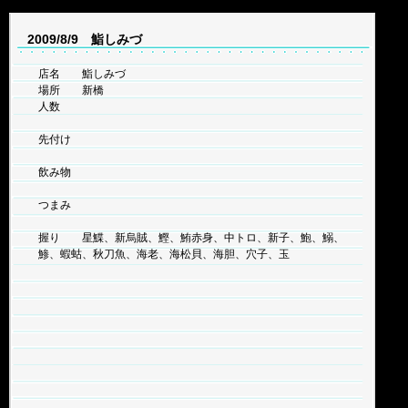
2009/8/9 鮨しみづ
店名 鮨しみづ
場所 新橋
人数
先付け
飲み物
つまみ
握り 星鰈、新烏賊、鰹、鮪赤身、中トロ、新子、鮑、鰯、
鯵、蝦蛄、秋刀魚、海老、海松貝、海胆、穴子、玉