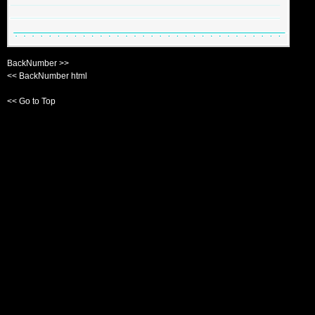
BackNumber >>
<< BackNumber html
<< Go to Top