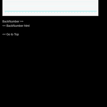
BackNumber >>
<< BackNumber html
<< Go to Top