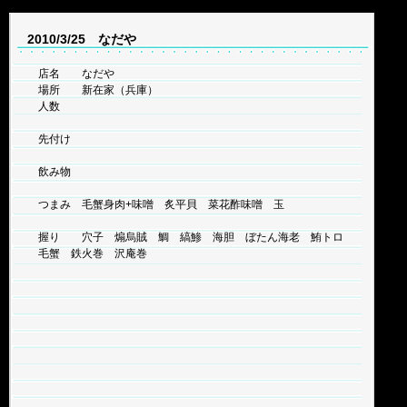
2010/3/25 なだや
店名 なだや
場所 新在家（兵庫）
人数
先付け
飲み物
つまみ 毛蟹身肉+味噌 炙平貝 菜花酢味噌 玉
握り 穴子 煽烏賊 鯛 縞鯵 海胆 ぼたん海老 鮪トロ
毛蟹 鉄火巻 沢庵巻