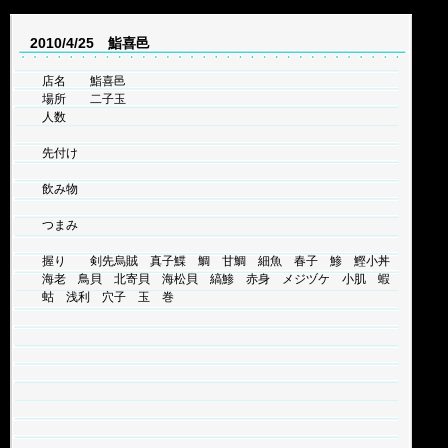
2010/4/25 鮨喜邑
店名 鮨喜邑
場所 二子玉
人数
先付け
飲み物
つまみ
握り 剣先烏賊 真子鰈 鯛 甘鯛 細魚 春子 鯵 鰹小丼
海老 鳥貝 北寄貝 海松貝 縞鯵 赤身 メジヅケ 小肌 蝦
蛄 浅利 穴子 玉 巻