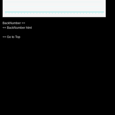
BackNumber >>
<< BackNumber html
<< Go to Top