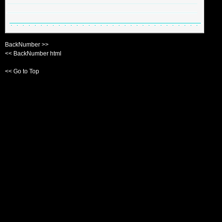
BackNumber >>
<< BackNumber html
<< Go to Top