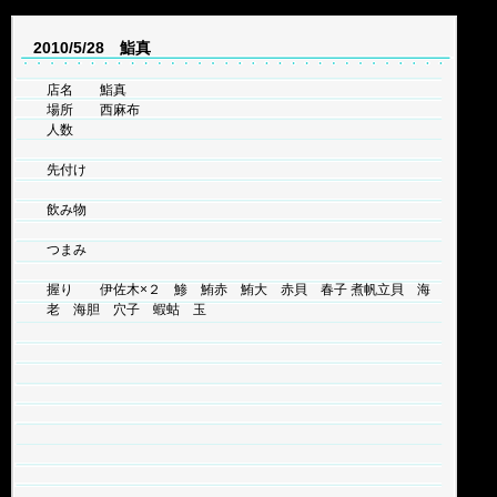
2010/5/28 鮨真
店名 鮨真
場所 西麻布
人数
先付け
飲み物
つまみ
握り 伊佐木×２ 鯵 鮪赤 鮪大 赤貝 春子 煮帆立貝 海
老 海胆 穴子 蝦蛄 玉