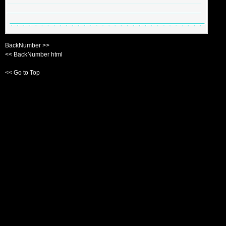
BackNumber >>
<< BackNumber html
<< Go to Top