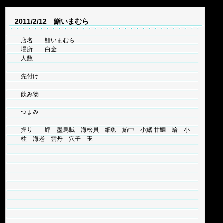
2011/2/12 鮨いまむら
店名 鮨いまむら
場所 白金
人数
先付け
飲み物
つまみ
握り 鮃 墨烏賊 海松貝 細魚 鮪中 小鰭 甘鯛 蛤 小
柱 海老 雲丹 穴子 玉